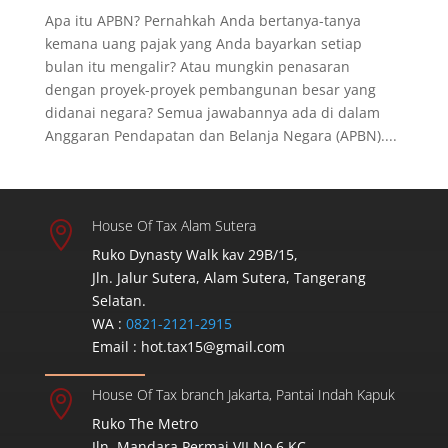
Apa itu APBN? Pernahkah Anda bertanya-tanya
kemana uang pajak yang Anda bayarkan setiap
bulan itu mengalir? Atau mungkin penasaran
dengan proyek-proyek pembangunan besar yang
didanai negara? Semua jawabannya ada di dalam
Anggaran Pendapatan dan Belanja Negara (APBN)....
House Of Tax Alam Sutera

Ruko Dynasty Walk kav 29B/15,
Jln. Jalur Sutera, Alam Sutera, Tangerang
Selatan.
WA :
0821-2121-2915
Email :
hot.tax15@gmail.com
House Of Tax branch Jakarta, Pantai Indah Kapuk

Ruko The Metro
Jln. Mandara Permai VII No.6 KC