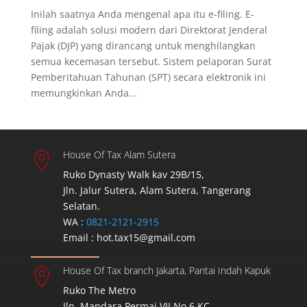
Inilah saatnya Anda mengenal apa itu e-filing. E-
filing adalah solusi modern dari Direktorat Jenderal
Pajak (DJP) yang dirancang untuk menghilangkan
semua kecemasan tersebut. Sistem pelaporan Surat
Pemberitahuan Tahunan (SPT) secara elektronik ini
memungkinkan Anda...
House Of Tax Alam Sutera

Ruko Dynasty Walk kav 29B/15,
Jln. Jalur Sutera, Alam Sutera, Tangerang
Selatan.
WA :
0821-2121-2915
Email :
hot.tax15@gmail.com
House Of Tax branch Jakarta, Pantai Indah Kapuk

Ruko The Metro
Jln. Mandara Permai VII No.6 KC