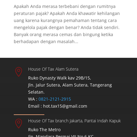
Apakah Anda merasa terbebani dengan rumitnya
peraturan pajak? Apakah Anda khawatir kehilangan
uang karena kurangnya pemahaman tentang cara
mengelola pajak dengan benar? Anda tidak sendiri.
Banyak orang merasa cemas dan bingung ketika
berhadapan dengan masalah...
House Of Tax Alam Sutera

Ruko Dynasty Walk kav 29B/15,
Jln. Jalur Sutera, Alam Sutera, Tangerang
Selatan.
WA :
0821-2121-2915
Email :
hot.tax15@gmail.com
House Of Tax branch Jakarta, Pantai Indah Kapuk

Ruko The Metro
Jln. Mandara Permai VII No.6 KC