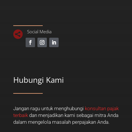
Social Media

Hubungi Kami
Jangan ragu untuk menghubungi
konsultan pajak
terbaik
dan menjadikan kami sebagai mitra Anda
dalam mengelola masalah perpajakan Anda.