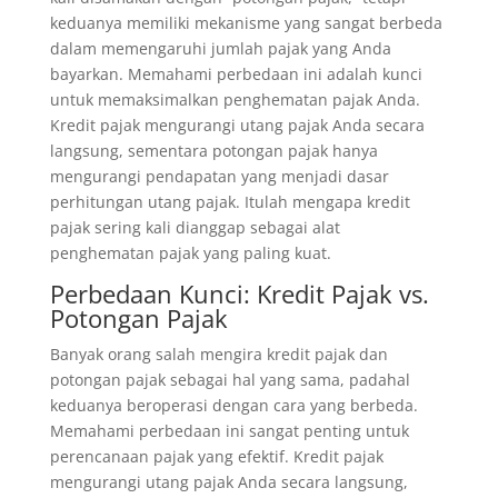
keduanya memiliki mekanisme yang sangat berbeda
dalam memengaruhi jumlah pajak yang Anda
bayarkan. Memahami perbedaan ini adalah kunci
untuk memaksimalkan penghematan pajak Anda.
Kredit pajak mengurangi utang pajak Anda secara
langsung, sementara potongan pajak hanya
mengurangi pendapatan yang menjadi dasar
perhitungan utang pajak. Itulah mengapa kredit
pajak sering kali dianggap sebagai alat
penghematan pajak yang paling kuat.
Perbedaan Kunci: Kredit Pajak vs.
Potongan Pajak
Banyak orang salah mengira kredit pajak dan
potongan pajak sebagai hal yang sama, padahal
keduanya beroperasi dengan cara yang berbeda.
Memahami perbedaan ini sangat penting untuk
perencanaan pajak yang efektif. Kredit pajak
mengurangi utang pajak Anda secara langsung,