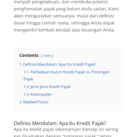
menjadi pengetahuan, dan membuka potensi
penghematan pajak yang belum Anda sadari. Kami
akan menguraikan semuanya, mulai dari definisi
dasar hingga contoh nyata, sehingga Anda dapat
mengambil kembali kendali atas keuangan Anda.
Contents
hide
1
Definisi Mendalam: Apa Itu Kredit Pajak?
1.1
Perbedaan Kunci: Kredit Pajak vs. Potongan
Pajak
1.2
Jenis-jenis Kredit Pajak
1.3
Kesimpulan
2
Related Posts:
Definisi Mendalam: Apa Itu Kredit Pajak?
Apa itu kredit pajak sebenarnya? Konsep ini sering
kali disamakan dengan “potongan pajak,” tetapi