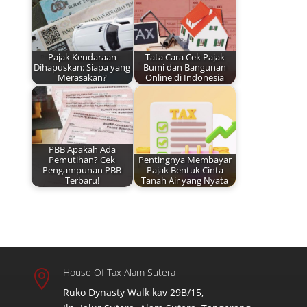
Pajak Kendaraan
Tata Cara Cek Pajak
Dihapuskan: Siapa yang
Bumi dan Bangunan
Merasakan?
Online di Indonesia
PBB Apakah Ada
Pemutihan? Cek
Pentingnya Membayar
Pengampunan PBB
Pajak Bentuk Cinta
Terbaru!
Tanah Air yang Nyata
House Of Tax Alam Sutera

Ruko Dynasty Walk kav 29B/15,