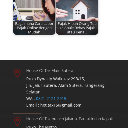
Bagaimana Cara Lapor
Pajak Hibah Orang Tua
Pajak Online dengan
ke Anak: Bebas Pajak
Mudah
atau Kena…
House Of Tax Alam Sutera

Ruko Dynasty Walk kav 29B/15,
Jln. Jalur Sutera, Alam Sutera, Tangerang
Selatan.
WA :
0821-2121-2915
Email :
hot.tax15@gmail.com
House Of Tax branch Jakarta, Pantai Indah Kapuk

Ruko The Metro