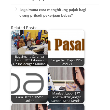
Segera bayar pajak Anda dan jangan
Bagaimana cara menghitung pajak bagi
menunda-nunda.
orang pribadi pekerjaan bebas?
Pajak dihitung berdasarkan pendapatan yang
Related Posts:
diterima dan berbagai jenis pengurangan
yang dapat dilakukan.
Bagaimana Caranya
Lapor SPT Tahunan
Pengertian Pajak PPh
Online dengan Mudah
Pasal 21
Manfaat Lapor SPT
Cara Daftar NPWP
Tepat Waktu: Jangan
Online
Sampai Kena Denda!