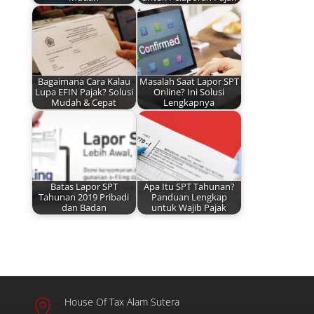
Bagaimana Cara Kalau
Masalah Saat Lapor SPT
Lupa EFIN Pajak? Solusi
Online? Ini Solusi
Mudah & Cepat
Lengkapnya
Batas Lapor SPT
Apa Itu SPT Tahunan?
Tahunan 2019 Pribadi
Panduan Lengkap
dan Badan
untuk Wajib Pajak
House Of Tax Alam Sutera
