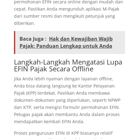
permohonan EFIN secara online dengan mudah dan
cepat. Pastikan Anda mengunduh aplikasi M-Pajak
dari sumber resmi dan mengikuti petunjuk yang
diberikan.
Baca Juga :
Hak dan Kewajiban Wajib
Pajak: Panduan Lengkap untuk Anda
Langkah-Langkah Mengatasi Lupa
EFIN Pajak Secara Offline
Jika Anda lebih nyaman dengan layanan offline,
Anda bisa datang langsung ke Kantor Pelayanan
Pajak (KPP) terdekat. Pastikan Anda membawa
dokumen-dokumen yang diperlukan, seperti NPWP
dan KTP, serta mengisi formulir permohonan EFIN.
Petugas pajak akan membantu Anda dalam proses
mendapatkan kembali EFIN Anda.
Proses pengurusan EFIN di KPP biasanya relatif