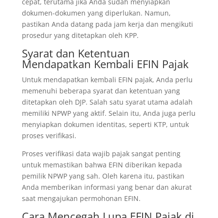
cepat, terutama jika Anda sudah menyiapkan
dokumen-dokumen yang diperlukan. Namun,
pastikan Anda datang pada jam kerja dan mengikuti
prosedur yang ditetapkan oleh KPP.
Syarat dan Ketentuan
Mendapatkan Kembali EFIN Pajak
Untuk mendapatkan kembali EFIN pajak, Anda perlu
memenuhi beberapa syarat dan ketentuan yang
ditetapkan oleh DJP. Salah satu syarat utama adalah
memiliki NPWP yang aktif. Selain itu, Anda juga perlu
menyiapkan dokumen identitas, seperti KTP, untuk
proses verifikasi.
Proses verifikasi data wajib pajak sangat penting
untuk memastikan bahwa EFIN diberikan kepada
pemilik NPWP yang sah. Oleh karena itu, pastikan
Anda memberikan informasi yang benar dan akurat
saat mengajukan permohonan EFIN.
Cara Mencegah Lupa EFIN Pajak di