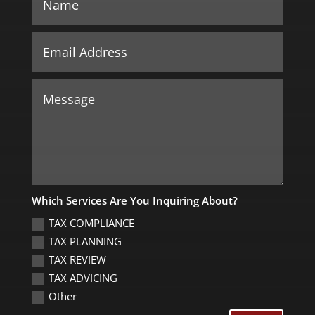
Which Services Are You Inquiring About?
TAX COMPLIANCE
TAX PLANNING
TAX REVIEW
TAX ADVICING
Other