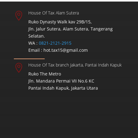
House Of Tax Alam Sutera

Ruko Dynasty Walk kav 29B/15,
Jln. Jalur Sutera, Alam Sutera, Tangerang
Selatan.
WA :
0821-2121-2915
Email :
hot.tax15@gmail.com
House Of Tax branch Jakarta, Pantai Indah Kapuk

Ruko The Metro
Jln. Mandara Permai VII No.6 KC
Pantai Indah Kapuk, Jakarta Utara