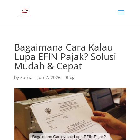
Bagaimana Cara Kalau
Lupa EFIN Pajak? Solusi
Mudah & Cepat
by
Satria
|
Jun 7, 2026
|
Blog