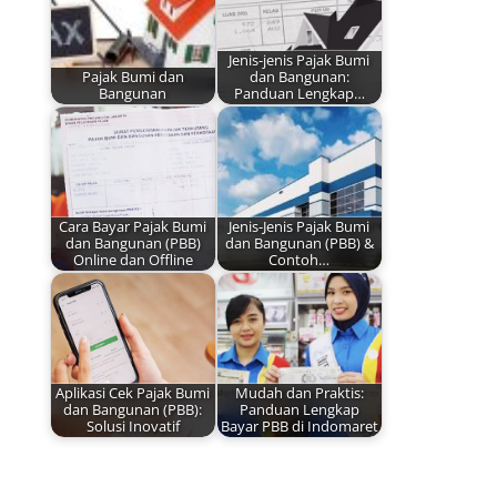
Jenis-jenis Pajak Bumi
Pajak Bumi dan
dan Bangunan:
Bangunan
Panduan Lengkap…
Cara Bayar Pajak Bumi
Jenis-Jenis Pajak Bumi
dan Bangunan (PBB)
dan Bangunan (PBB) &
Online dan Offline
Contoh…
Aplikasi Cek Pajak Bumi
Mudah dan Praktis:
dan Bangunan (PBB):
Panduan Lengkap
Solusi Inovatif
Bayar PBB di Indomaret