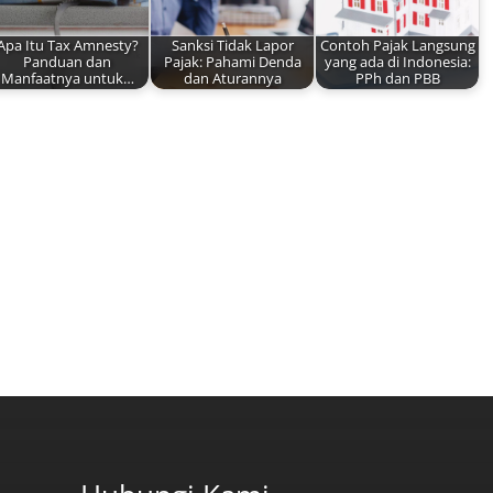
Apa Itu Tax Amnesty?
Sanksi Tidak Lapor
Contoh Pajak Langsung
Panduan dan
Pajak: Pahami Denda
yang ada di Indonesia:
Manfaatnya untuk…
dan Aturannya
PPh dan PBB