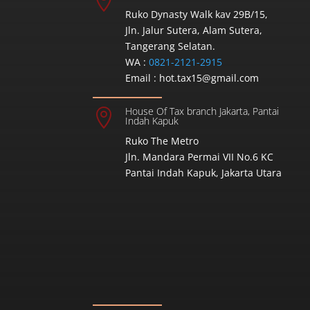

Ruko Dynasty Walk kav 29B/15,
Jln. Jalur Sutera, Alam Sutera,
Tangerang Selatan.
WA :
0821-2121-2915
Email :
hot.tax15@gmail.com
House Of Tax branch Jakarta, Pantai

Indah Kapuk
Ruko The Metro
Jln. Mandara Permai VII No.6 KC
Pantai Indah Kapuk, Jakarta Utara