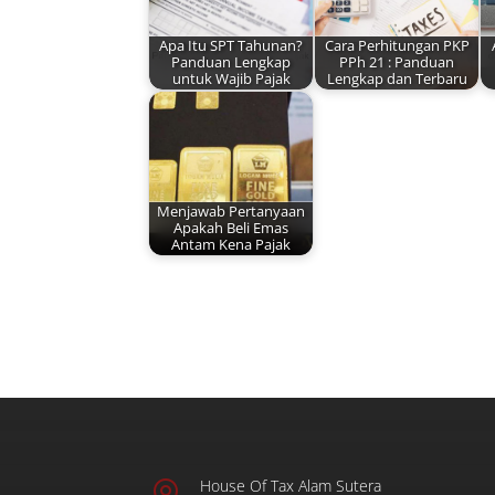
Apa Itu SPT Tahunan?
Cara Perhitungan PKP
Panduan Lengkap
PPh 21 : Panduan
untuk Wajib Pajak
Lengkap dan Terbaru
Menjawab Pertanyaan
Apakah Beli Emas
Antam Kena Pajak
House Of Tax Alam Sutera