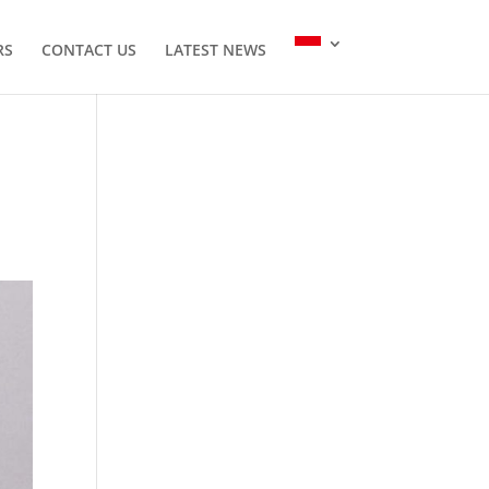
RS
CONTACT US
LATEST NEWS