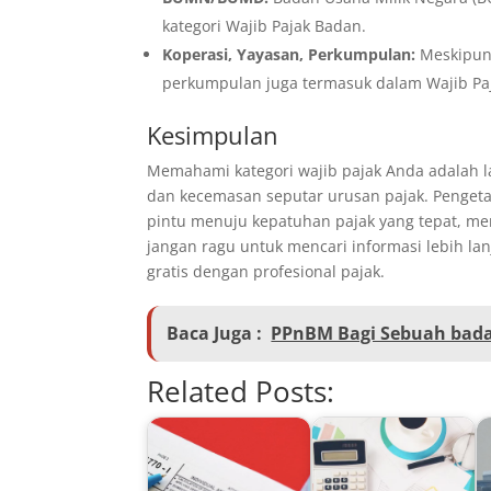
kategori Wajib Pajak Badan.
Koperasi, Yayasan, Perkumpulan:
Meskipun s
perkumpulan juga termasuk dalam Wajib Pa
Kesimpulan
Memahami kategori wajib pajak Anda adalah 
dan kecemasan seputar urusan pajak. Pengeta
pintu menuju kepatuhan pajak yang tepat, mem
jangan ragu untuk mencari informasi lebih lanj
gratis dengan profesional pajak.
Baca Juga :
PPnBM Bagi Sebuah bada
Related Posts: