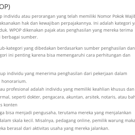
POP)
ap individu atau perorangan yang telah memiliki Nomor Pokok Waji
ksanakan hak dan kewajiban perpajakannya. Ini adalah kategori 
uk. WPOP dikenakan pajak atas penghasilan yang mereka terima
ri berbagai sumber.
sub-kategori yang dibedakan berdasarkan sumber penghasilan da
ori ini penting karena bisa memengaruhi cara perhitungan dan
kup individu yang menerima penghasilan dari pekerjaan dalam
n honorarium.
tau profesional adalah individu yang memiliki keahlian khusus dan
mal, seperti dokter, pengacara, akuntan, arsitek, notaris, atau b
is konten
ga bisa menjadi pengusaha, terutama mereka yang menjalankan
lam skala kecil. Misalnya, pedagang online, pemilik warung mak
 berasal dari aktivitas usaha yang mereka jalankan.