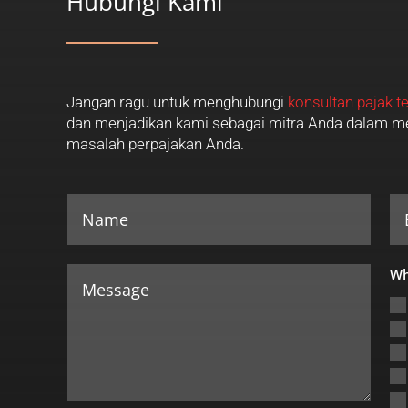
Hubungi Kami
Jangan ragu untuk menghubungi
konsultan pajak t
dan menjadikan kami sebagai mitra Anda dalam m
masalah perpajakan Anda.
Wh