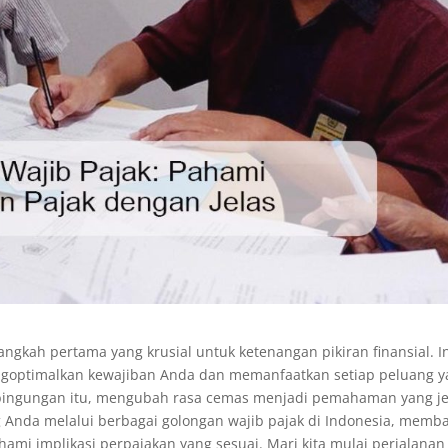
ngkah pertama yang krusial untuk ketenangan pikiran finansial. I
engoptimalkan kewajiban Anda dan memanfaatkan setiap peluang 
kebingungan itu, mengubah rasa cemas menjadi pemahaman yang je
nda melalui berbagai golongan wajib pajak di Indonesia, memb
mi implikasi perpajakan yang sesuai. Mari kita mulai perjalanan 