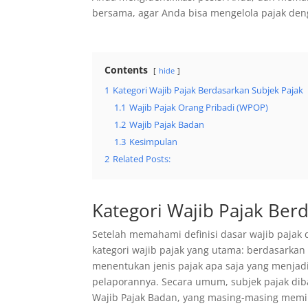
bersama, agar Anda bisa mengelola pajak deng
Contents
hide
1
Kategori Wajib Pajak Berdasarkan Subjek Pajak
1.1
Wajib Pajak Orang Pribadi (WPOP)
1.2
Wajib Pajak Badan
1.3
Kesimpulan
2
Related Posts:
Kategori Wajib Pajak Ber
Setelah memahami definisi dasar wajib pajak 
kategori wajib pajak yang utama: berdasarka
menentukan jenis pajak apa saja yang menjad
pelaporannya. Secara umum, subjek pajak diba
Wajib Pajak Badan, yang masing-masing memilik