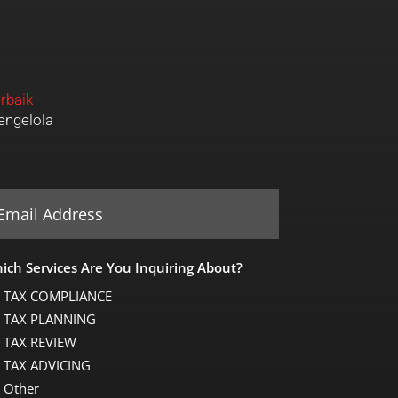
erbaik
engelola
ich Services Are You Inquiring About?
TAX COMPLIANCE
TAX PLANNING
TAX REVIEW
TAX ADVICING
Other